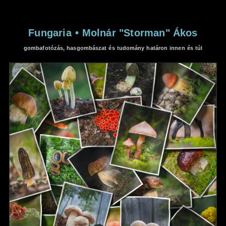
Fungaria
•
Molnár "Storman" Ákos
gombafotózás, hasgombászat és tudomány határon innen és túl