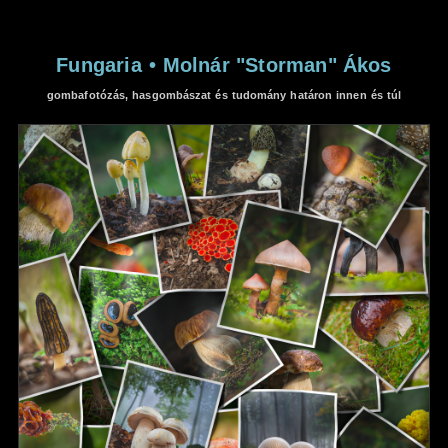
Fungaria
•
Molnár "Storman" Ákos
gombafotózás, hasgombászat és tudomány határon innen és túl