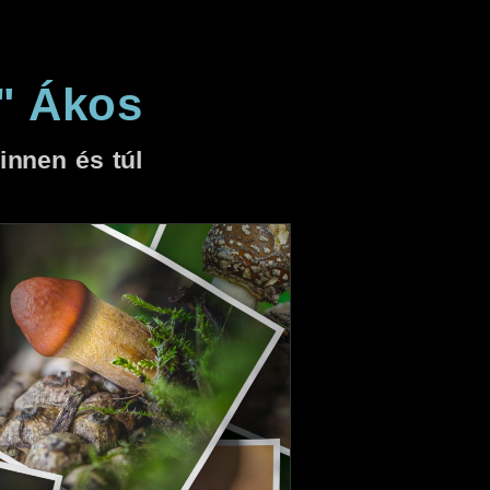
" Ákos
nnen és túl