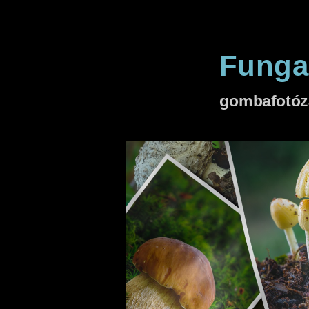
Funga
gombafotóz