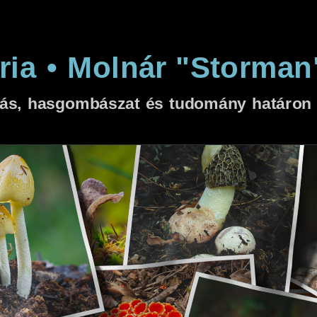
ria
•
Molnár "Storman
ás, hasgombászat és tudomány határon i